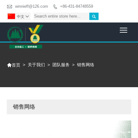

winnieff@126.com
+86-431-84748559


中文

Togg

>
关于我们
>
团队服务
>
销售网络
首页
销售网络