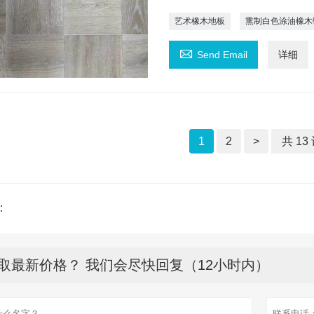
艺术橡木地板
熏制白色涂油橡木

Send Email
详细
1
2
>
共 13
:
取最新价格？ 我们会尽快回复（12小时内）