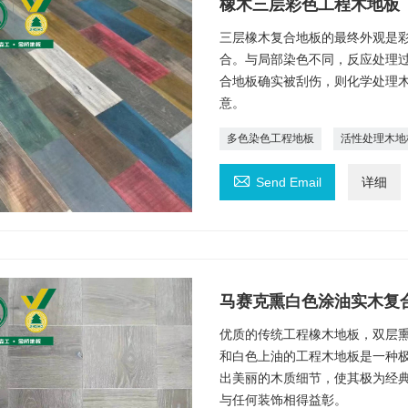
橡木三层彩色工程木地板
三层橡木复合地板的最终外观是
合。与局部染色不同，反应处理
合地板确实被刮伤，则化学处理
意。
多色染色工程地板
活性处理木地

Send Email
详细
马赛克熏白色涂油实木复
优质的传统工程橡木地板，双层
和白色上油的工程木地板是一种
出美丽的木质细节，使其极为经
与任何装饰相得益彰。