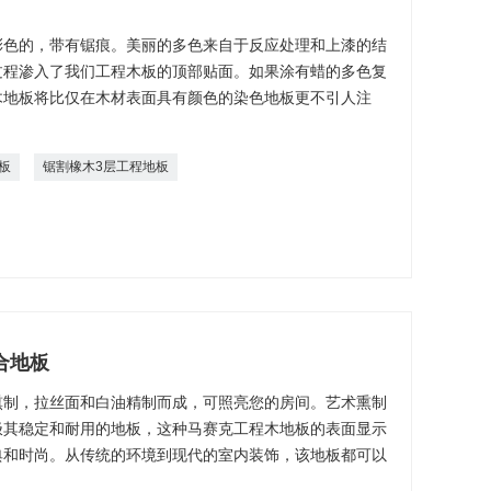
彩色的，带有锯痕。美丽的多色来自于反应处理和上漆的结
过程渗入了我们工程木板的顶部贴面。如果涂有蜡的多色复
木地板将比仅在木材表面具有颜色的染色地板更不引人注
板
锯割橡木3层工程地板
合地板
熏制，拉丝面和白油精制而成，可照亮您的房间。艺术熏制
极其稳定和耐用的地板，这种马赛克工程木地板的表面显示
典和时尚。从传统的环境到现代的室内装饰，该地板都可以