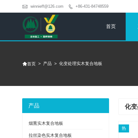

winnieff@126.com
+86-431-84748559

首页

>
产品
>
化变处理实木复合地板
首页
产品
化变
烟熏实木复合地板
热
拉丝染色实木复合地板