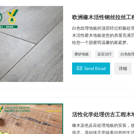
欧洲橡木活性钢丝拉丝工
白色纹理地板的顶层经过积极处
木活性硬木地板使您的房屋充满
给您一个甜蜜而温馨的家庭梦。
磨砂地板
反应治疗
白色纹

Send Email
详细
活性化学处理仿古工程木
橡木染色反应处理地板的安装，
状态。原始状态意味着自然的生