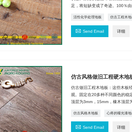
足，将短缺变成了奇迹。100％
活性化学处理地板
仿古工程木地

Send Email
详细
仿古风格做旧工程硬木地
仿古做旧工程木地板：这些木板
观。固定在20多种不同颜色的稳
顶层为3mm，15mm，橡木顶层为4
仿古风格木地板
心疼的哑光漆地

Send Email
详细