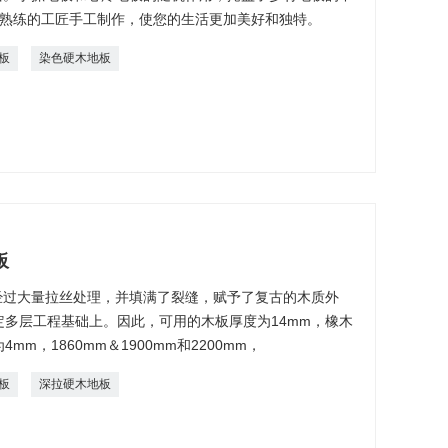
由熟练的工匠手工制作，使您的生活更加美好和独特。
板
染色硬木地板
板
经过大量拉丝处理，并填满了裂缝，赋予了复古的木质外
定多层工程基础上。因此，可用的木板厚度为14mm，橡木
mm，1860mm＆1900mm和2200mm，
板
深拉硬木地板