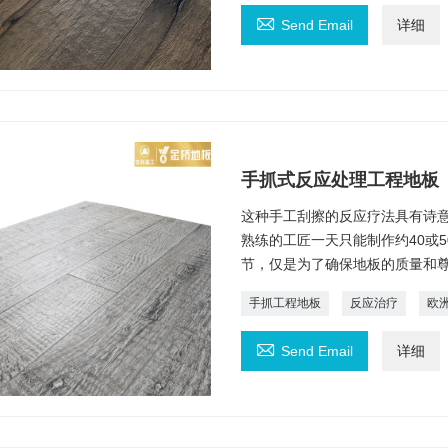

Send Email
详细
手抓式反应处理工程地板
这种手工刮擦​​的反应疗法具有诗
熟练的工匠一天只能制作约40或
节，仅是为了确保地板的质量和
手抓工程地板
反应治疗
欧

Send Email
详细