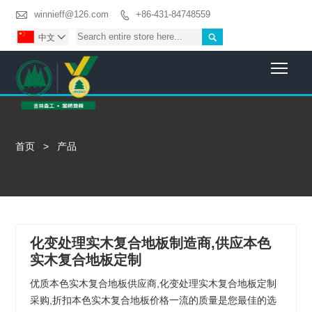

winnieff@126.com
+86-431-84748559


中文

Togg
首页
>
产品
化变处理实木复合地板制造商,供应本色
实木复合地板定制
优质本色实木复合地板供应商,化变处理实木复合地板定制
采购,折扣本色实木复合地板价格一流的质量是您最佳的选