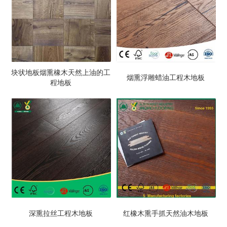
块状地板烟熏橡木天然上油的工
烟熏浮雕蜡油工程木地板
程地板
深熏拉丝工程木地板
红橡木熏手抓天然油木地板