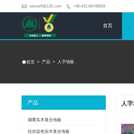

winnieff@126.com
+86-431-84748559

首页

>
产品
>
人字地板
首页
产品
人字
烟熏实木复合地板
拉丝染色实木复合地板