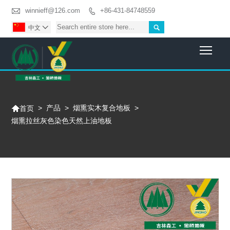

winnieff@126.com
+86-431-84748559


中文

Togg

>
产品
>
烟熏实木复合地板
>
首页
烟熏拉丝灰色染色天然上油地板