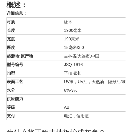
概述：
详细信息：
材质
橡木
长度
1900毫米
宽度
190毫米
厚度
15毫米/3.0
起源地;原产地
吉林省/大连市,中国
型号编号
JSQ-1916
扣型
平扣 锁扣
表面工艺
UV漆，UV油，天然油，隐形油/漆
水分
6%-9%
供应能力
等级
AB
支付
电汇，信用证