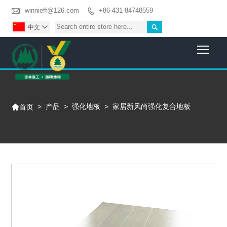

winnieff@126.com
+86-431-84748559


中文

Togg

>
产品
>
强化地板
>
家居新风尚强化复合地板
首页