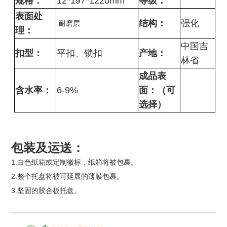
规格：
12*197*1220mm
等级：
表面处
结构：
强化
耐磨层
理：
中国吉
扣型：
平扣、锁扣
产地：
林省
成品表
含水率：
6-9%
面：（可
选择）
包装及运送：
1.白色纸箱或定制徽标，纸箱将被包裹。
2.整个托盘将被可延展的薄膜包裹。
3.坚固的胶合板托盘。