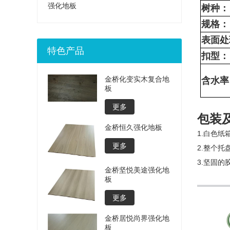
强化地板
树种：
规格：
表面处
特色产品
扣型：
金桥化变实木复合地
含水率
板
更多
包装
金桥恒久强化地板
1.白色
更多
2.整个
3.坚固的
金桥坚悦美途强化地
板
更多
金桥居悦尚界强化地
板