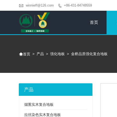

winnieff@126.com
+86-431-84748559

首页

>
产品
>
强化地板
>
金桥品质强化复合地板
首页
产品
烟熏实木复合地板
拉丝染色实木复合地板