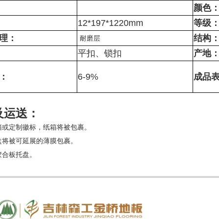
颜色
12*197*1220mm
等级
理：
结构
耐磨层
平扣、锁扣
产地
：
6-9%
成品
及运送：
纸箱或定制徽标，纸箱将被包裹。
托盘将被可延展的薄膜包裹。
胶合板托盘。