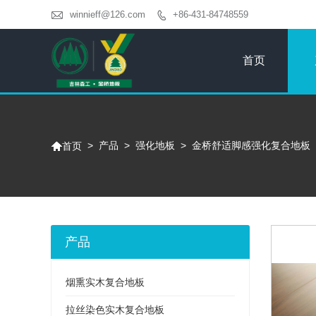

winnieff@126.com
+86-431-84748559

首页

>
产品
>
强化地板
>
金桥舒适脚感强化复合地板
首页
产品
烟熏实木复合地板
拉丝染色实木复合地板