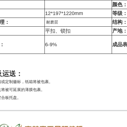
颜色
12*197*1220mm
等级
理：
结构
耐磨层
平扣、锁扣
产地
：
6-9%
成品
及运送：
纸箱或定制徽标，纸箱将被包裹。
托盘将被可延展的薄膜包裹。
胶合板托盘。