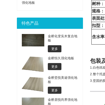
强化地板
树种：
规格：
表面处
特色产品
扣型：
金桥化变实木复合地
含水率
板
更多
金桥恒久强化地板
包装
更多
1.白色
2.整个
金桥坚悦美途强化地
3.坚固的
板
更多
金桥居悦尚界强化地
板