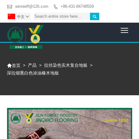

winnieff@126.com
+86-431-84748559


中文

Togg

>
产品
>
拉丝染色实木复合地板
>
首页
深拉烟熏白色涂油橡木地板