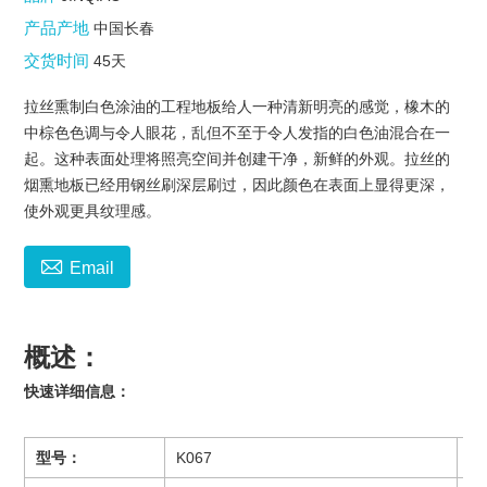
产品产地
中国长春
交货时间
45天
拉丝熏制白色涂油的工程地板给人一种清新明亮的感觉，橡木的
中棕色色调与令人眼花，乱但不至于令人发指的白色油混合在一
起。这种表面处理将照亮空间并创建干净，新鲜的外观。拉丝的
烟熏地板已经用钢丝刷深层刷过，因此颜色在表面上显得更深，
使外观更具纹理感。

Email
概述：
快速详细信息：
型号：
K067
品