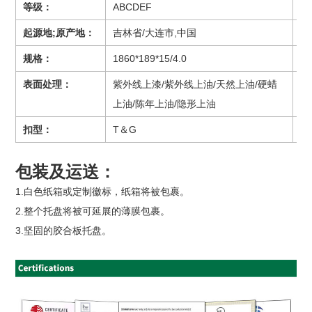
等级：
ABCDEF
材
起源地;原产地：
吉林省/大连市,中国
结
规格：
1860*189*15/4.0
表
表面处理：
紫外线上漆/紫外线上油/天然上油/硬蜡
水
上油/陈年上油/隐形上油
扣型：
T＆G
产
包装及运送：
1.白色纸箱或定制徽标，纸箱将被包裹。
2.整个托盘将被可延展的薄膜包裹。
3.坚固的胶合板托盘。