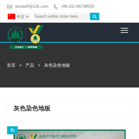

winnieff@126.com
+86-431-84748559


中文

Togg
首页
>
产品
>
灰色染色地板
灰色染色地板
热