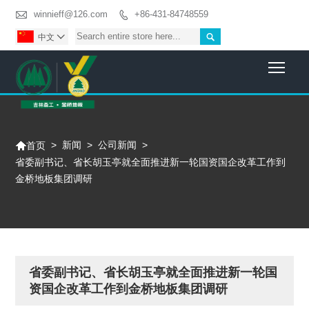

winnieff@126.com
+86-431-84748559


中文

Togg

>
新闻
>
公司新闻
>
首页
省委副书记、省长胡玉亭就全面推进新一轮国资国企改革工作到
金桥地板集团调研
省委副书记、省长胡玉亭就全面推进新一轮国
资国企改革工作到金桥地板集团调研