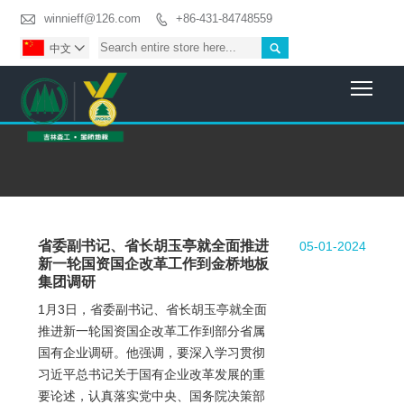

winnieff@126.com
+86-431-84748559


中文

Togg
省委副书记、省长胡玉亭就全面推进
05-01-2024
新一轮国资国企改革工作到金桥地板
集团调研
1月3日，省委副书记、省长胡玉亭就全面
推进新一轮国资国企改革工作到部分省属
国有企业调研。他强调，要深入学习贯彻
习近平总书记关于国有企业改革发展的重
要论述，认真落实党中央、国务院决策部