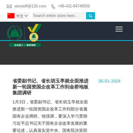

winnieff@126.com
+86-431-84748559


中文

Togg
省委副书记、省长胡玉亭就全面推进
05-01-2024
新一轮国资国企改革工作到金桥地板
集团调研
1月3日，省委副书记、省长胡玉亭就全面
推进新一轮国资国企改革工作到部分省属
国有企业调研。他强调，要深入学习贯彻
习近平总书记关于国有企业改革发展的重
要论述，认真落实党中央、国务院决策部