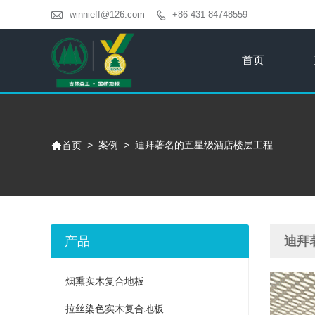

winnieff@126.com
+86-431-84748559

首页

>
案例
>
迪拜著名的五星级酒店楼层工程
首页
产品
迪拜
烟熏实木复合地板
拉丝染色实木复合地板