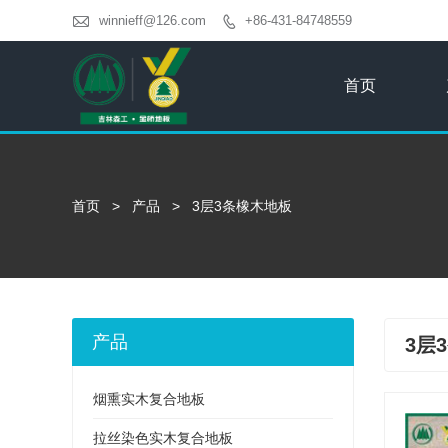

winnieff@126.com
+86-431-84748559

首页
首页
>
产品
>
3层3条橡木地板
产品
3层
烟熏实木复合地板
拉丝染色实木复合地板