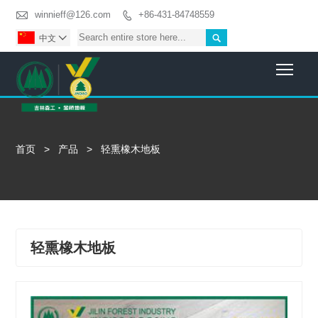

winnieff@126.com
+86-431-84748559


中文

Togg
首页
>
产品
>
轻熏橡木地板
轻熏橡木地板