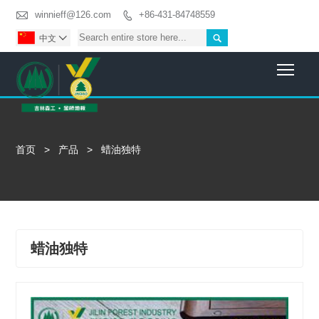

winnieff@126.com
+86-431-84748559


中文

Togg
首页
>
产品
>
蜡油独特
蜡油独特