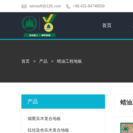

winnieff@126.com
+86-431-84748559

首页
首页
>
产品
>
蜡油工程地板
产品
蜡油
烟熏实木复合地板
拉丝染色实木复合地板