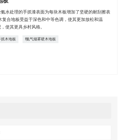
地板
经氨水处理的手抓漆表面为每块木板增加了坚硬的耐刮擦表
木复合地板受益于深色和中等色调，使其更加放松和温
观，使其更具乡村风格。
手抓木地板
f氨气烟雾硬木地板