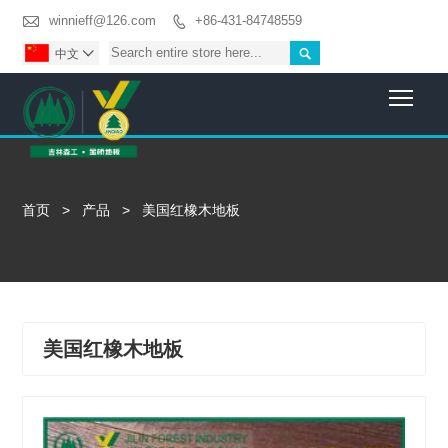

winnieff@126.com
+86-431-84748559


中文

Togg
首页
>
产品
>
美国红橡木地板
美国红橡木地板