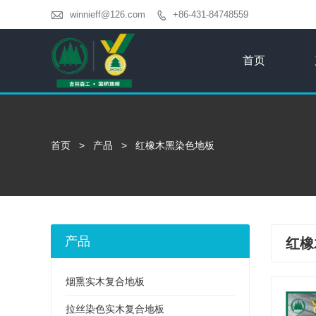

winnieff@126.com
+86-431-84748559

首页
首页
>
产品
>
红橡木黑染色地板
产品
红橡
烟熏实木复合地板
拉丝染色实木复合地板