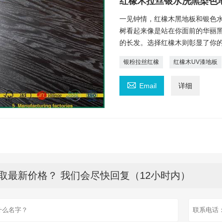
红橡木拉丝银水洗黑染色
一见钟情，红橡木黑地板和银色水
树看起来像是站在你面前的华丽
的长发。选择红橡木则彰显了你
银粉拉丝红橡
红橡木UV漆地板

Email
详细
取最新价格？ 我们会尽快回复（12小时内）