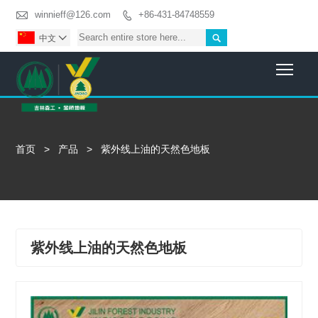

winnieff@126.com
+86-431-84748559


中文

Togg
首页
>
产品
>
紫外线上油的天然色地板
紫外线上油的天然色地板