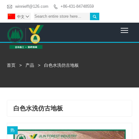

winnieff@126.com
+86-431-84748559


中文

Togg
首页
>
产品
>
白色水洗仿古地板
白色水洗仿古地板
热