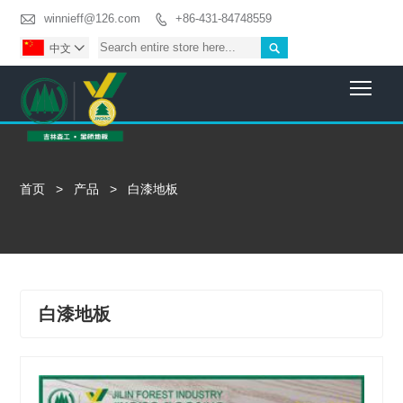

winnieff@126.com
+86-431-84748559


中文

Togg
首页
>
产品
>
白漆地板
白漆地板