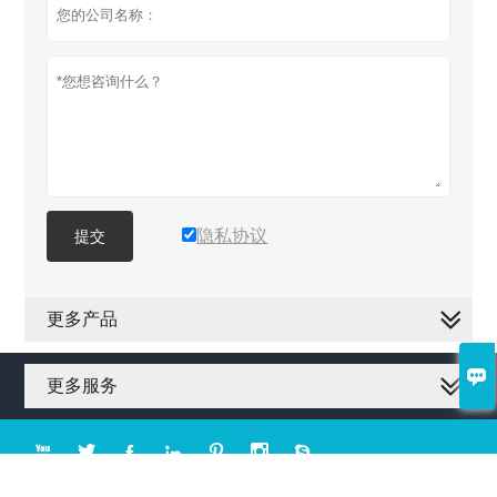
隐私协议
提交
更多产品

更多服务







版权所有©吉林森工金桥地板集团有限公司