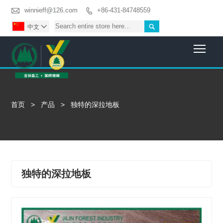

winnieff@126.com
+86-431-84748559


中文

Togg
首页
>
产品
>
独特的深拉地板
独特的深拉地板