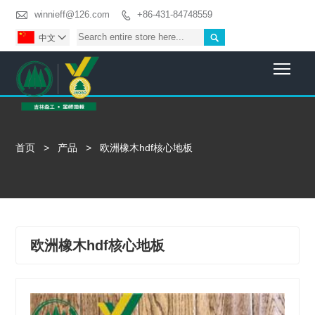

winnieff@126.com
+86-431-84748559


中文

Togg
首页
>
产品
>
欧洲橡木hdf核心地板
欧洲橡木hdf核心地板