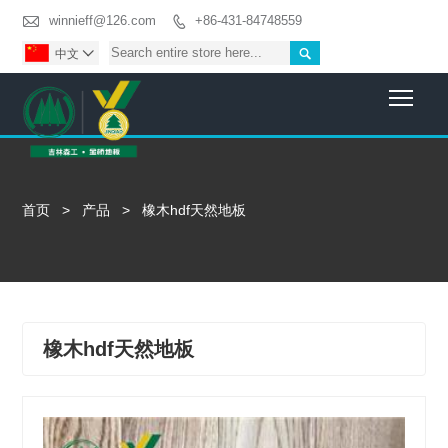

winnieff@126.com
+86-431-84748559


中文

Togg
首页
>
产品
>
橡木hdf天然地板
橡木hdf天然地板