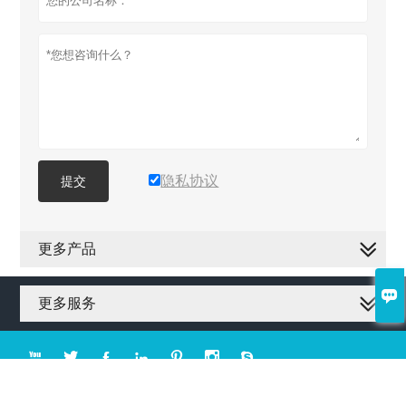
隐私协议
提交
更多产品

更多服务







版权所有©吉林森工金桥地板集团有限公司