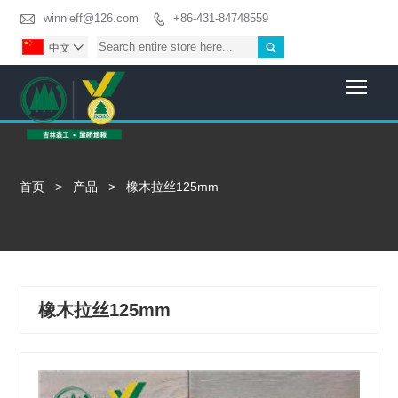

winnieff@126.com
+86-431-84748559


中文

Togg
首页
>
产品
>
橡木拉丝125mm
橡木拉丝125mm