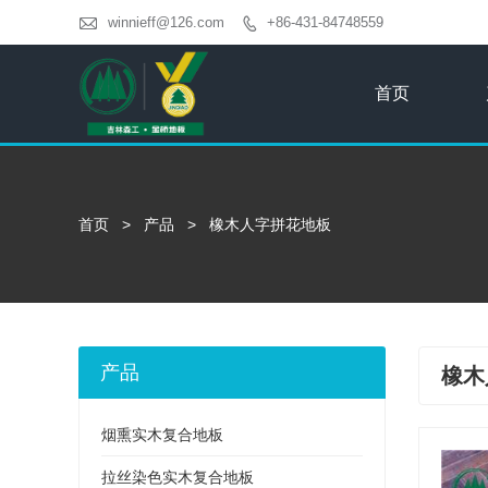

winnieff@126.com
+86-431-84748559

首页
首页
>
产品
>
橡木人字拼花地板
产品
橡木
烟熏实木复合地板
拉丝染色实木复合地板