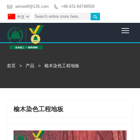

winnieff@126.com
+86-431-84748559


中文

Togg
首页
>
产品
>
榆木染色工程地板
榆木染色工程地板