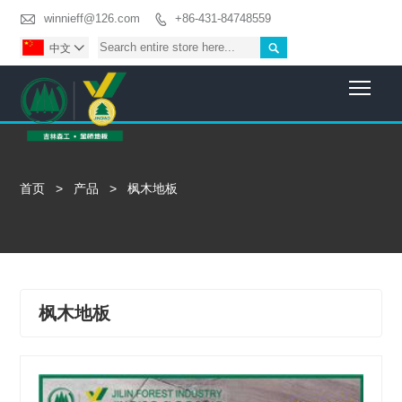

winnieff@126.com
+86-431-84748559


中文

Togg
首页
>
产品
>
枫木地板
枫木地板