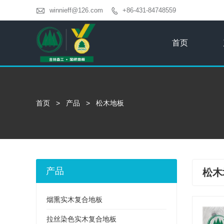

winnieff@126.com
+86-431-84748559

首页
首页
>
产品
>
松木地板
产品
松木
烟熏实木复合地板
拉丝染色实木复合地板