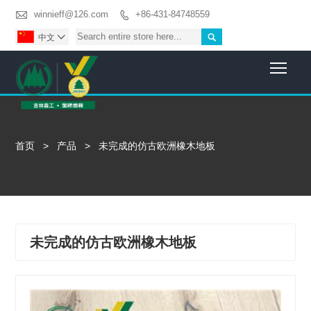

winnieff@126.com
+86-431-84748559


中文

Togg
首页
>
产品
>
未完成的仿古欧洲橡木地板
未完成的仿古欧洲橡木地板