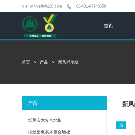

winnieff@126.com
+86-431-84748559

首页
首页
>
产品
>
新风尚地板
产品
新风
烟熏实木复合地板
热
拉丝染色实木复合地板