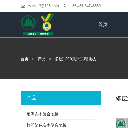

winnieff@126.com
+86-431-84748559

首页
首页
>
产品
>
多层1200毫米工程地板
产品
多层
烟熏实木复合地板
拉丝染色实木复合地板