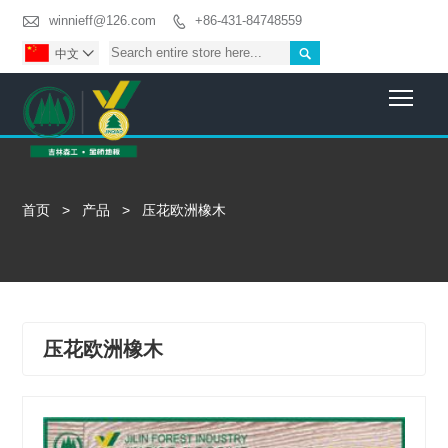

winnieff@126.com
+86-431-84748559


中文

Togg
首页
>
产品
>
压花欧洲橡木
压花欧洲橡木