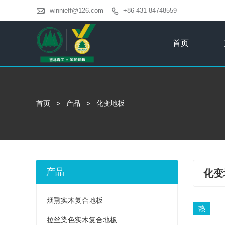

winnieff@126.com
+86-431-84748559

首页
首页
>
产品
>
化变地板
产品
化变
烟熏实木复合地板
热
拉丝染色实木复合地板