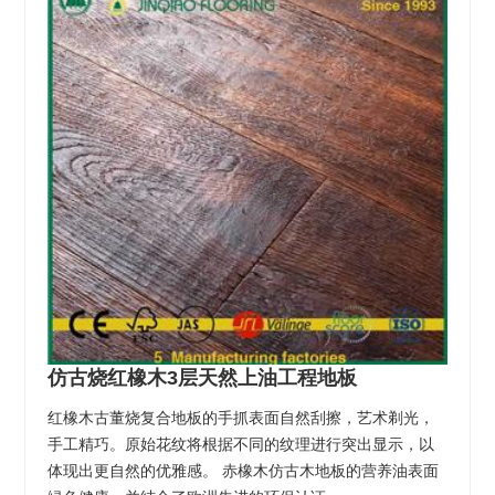
仿古烧红橡木3层天然上油工程地板
红橡木古董烧复合地板的手抓表面自然刮擦，艺术剃光，
手工精巧。原始花纹将根据不同的纹理进行突出显示，以
体现出更自然的优雅感。 赤橡木仿古木地板的营养油表面