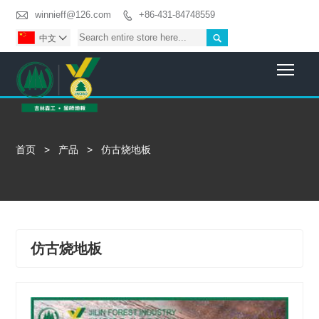

winnieff@126.com
+86-431-84748559


中文

Togg
首页
>
产品
>
仿古烧地板
仿古烧地板